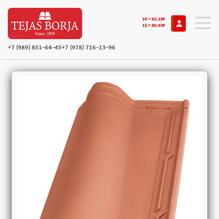
1€ = 93.19₽
1$ = 80.93₽
+7 (989) 851–64–45
+7 (978) 716–13–96