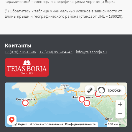
керамической черепицы и спецификациями черепицы Борха.
(*) Обратитесь к таблице минимальных уклонов в зависимости от
длины крыши и географического района (стандарт UNE – 136020).
Контакты
+7 (978) 716-13-96
+7 (989) 851–64–45
info@tejasborja.su