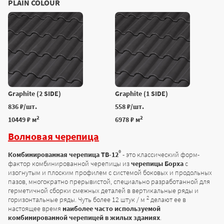
PLAIN COLOUR
Graphite (2 SIDE)
Graphite (1 SIDE)
836 ₽/шт.
558 ₽/шт.
2
2
10449 ₽ м
6978 ₽ м
Волновая черепица
®
Комбинированная черепица TB-12
- это классический форм-
фактор комбинированной черепицы из
черепицы Борха
с
изогнутым и плоским профилем с системой боковых и продольных
пазов, многократно прерывистой, специально разработанной для
герметичной сборки смежных деталей в вертикальные ряды и
2
горизонтальные ряды. Чуть более 12 штук / м
делают ее в
настоящее время
наиболее часто используемой
комбинированной черепицей в жилых зданиях
.