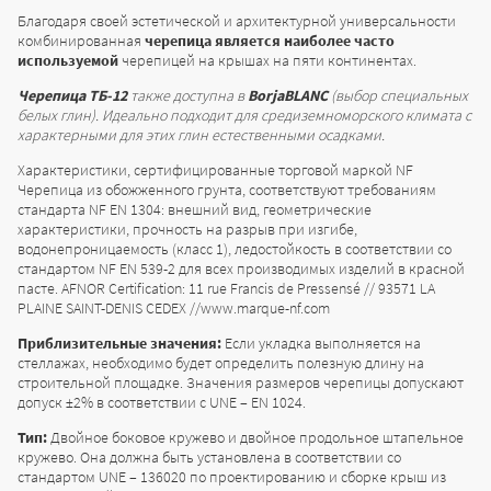
Благодаря своей эстетической и архитектурной универсальности
комбинированная
черепица является наиболее часто
используемой
черепицей на крышах на пяти континентах.
Черепица ТБ-12
также доступна в
BorjaBLANC
(выбор специальных
белых глин). Идеально подходит для средиземноморского климата с
характерными для этих глин естественными осадками.
Характеристики, сертифицированные торговой маркой NF
Черепица из обожженного грунта, соответствуют требованиям
стандарта NF EN 1304: внешний вид, геометрические
характеристики, прочность на разрыв при изгибе,
водонепроницаемость (класс 1), ледостойкость в соответствии со
стандартом NF EN 539-2 для всех производимых изделий в красной
пасте. AFNOR Certification: 11 rue Francis de Pressensé // 93571 LA
PLAINE SAINT-DENIS CEDEX //www.marque-nf.com
Приблизительные значения:
Если укладка выполняется на
стеллажах, необходимо будет определить полезную длину на
строительной площадке. Значения размеров черепицы допускают
допуск ±2% в соответствии с UNE – EN 1024.
Тип:
Двойное боковое кружево и двойное продольное штапельное
кружево. Она должна быть установлена в соответствии со
стандартом UNE – 136020 по проектированию и сборке крыш из