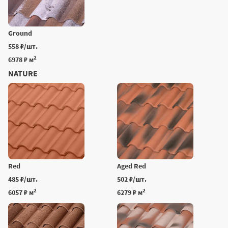
Ground
558 ₽/шт.
2
6978 ₽ м
NATURE
Red
Aged Red
485 ₽/шт.
502 ₽/шт.
2
2
6057 ₽ м
6279 ₽ м