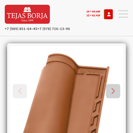
1€ = 94.06₽
1$ = 81.41₽
+7 (989) 851–64–45
+7 (978) 716–13–96