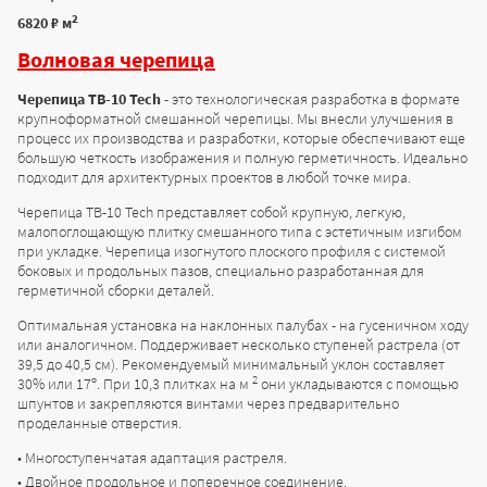
2
6820 ₽ м
Волновая черепица
Черепица TB-10 Tech
- это технологическая разработка в формате
крупноформатной смешанной черепицы. Мы внесли улучшения в
процесс их производства и разработки, которые обеспечивают еще
большую четкость изображения и полную герметичность. Идеально
подходит для архитектурных проектов в любой точке мира.
Черепица TB-10 Tech представляет собой крупную, легкую,
малопоглощающую плитку смешанного типа с эстетичным изгибом
при укладке. Черепица изогнутого плоского профиля с системой
боковых и продольных пазов, специально разработанная для
герметичной сборки деталей.
Оптимальная установка на наклонных палубах - на гусеничном ходу
или аналогичном. Поддерживает несколько ступеней растрела (от
39,5 до 40,5 см). Рекомендуемый минимальный уклон составляет
2
30% или 17º. При 10,3 плитках на м
они укладываются с помощью
шпунтов и закрепляются винтами через предварительно
проделанные отверстия.
Многоступенчатая адаптация растреля.
Двойное продольное и поперечное соединение.