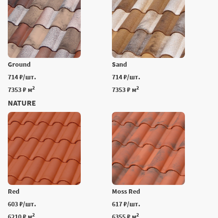
Ground
Sand
714 ₽/шт.
714 ₽/шт.
2
2
7353 ₽ м
7353 ₽ м
NATURE
Red
Moss Red
603 ₽/шт.
617 ₽/шт.
2
2
6210 ₽ м
6355 ₽ м