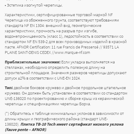
Эстетика изогнутой черепицы.
Характеристики, сертифицированные торговой маркой NF
Черепица из обожженного грунта, соответствуют требованиям
стандарта NF EN 1304: внешний вид, геометрические
характеристики, прочность на разрыв при изгибе,
водонепроницаемость (класс 1), ледостойкость в соответствии со
стандартом NF EN 539-2 для всех производимых изделий в красной
пасте. AFNOR Certification: 11 rue Francis de Pressensé // 93571 LA
PLAINE SAINT-DENIS CEDEX //www.marque-nf.com
Приблизительные значения:
Если укладка выполняется на
стеллажах, необходимо определить полезную длину на
строительной площадке. Значения размеров черепицы допускают
допуск ±2% в соответствии с UNE-EN 1024.
Тип:
двойное боковое кружево и двойное продольное штапельное
кружево. Он должен быть установлен в соответствии со стандартом
UNE-136020 по проектированию и сборке крыш из керамической
черепицы и спецификациями черепицы Борха.
(*) Обратитесь к таблице минимальных уклонов в зависимости от
длины крыши и географического района (стандарт UNE-
136020).
Плитка TB-10 Tech имеет сертификат низкого уклона
(fauve pente – AFNOR)
.