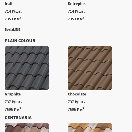
Irati
Entrepins
714 ₽/шт.
714 ₽/шт.
2
2
7353 ₽ м
7353 ₽ м
BorjaLINE
PLAIN COLOUR
Graphite
Chocolate
737 ₽/шт.
737 ₽/шт.
2
2
7595 ₽ м
7595 ₽ м
CENTENARIA